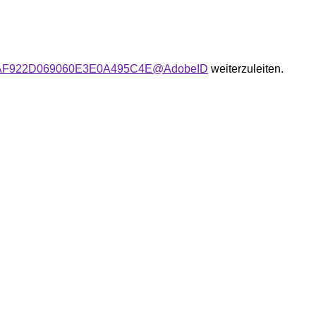
user:AAF922D069060E3E0A495C4E@AdobeID
weiterzuleiten.